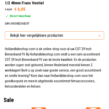
28 Inch (1)
1/2 48mm Frans Ventiel
€ 6,05
€ 8,49
Direct leverbaar
28-622 (1)
EAN 6933882568297
30-622 (1)
32-622 (1)
Bekijk hier vergelijkbare producten
32-630 (1)
Hollandbikeshop.com is de online shop voor al uw CST 29 Inch
Binnenband FV. Bij Hollandbikeshop.com vindt u een ruim assortiment
CST 29 Inch Binnenband FV van de beste kwaliteit. En de producten
worden super snel geleverd, binnen Nederland meestal binnen 2
28 Inch -622 (1)
werkdagen! Bent u op zoek naar goede service, een groot assortiment
en snelle levering? Kom dan naar Hollandbikeshop.com voor het
goedkoopste en meest uitgebreide assortiment fietsaccessoires,
fietsonderdelen en fietsen.
48 mm (1)
Sale