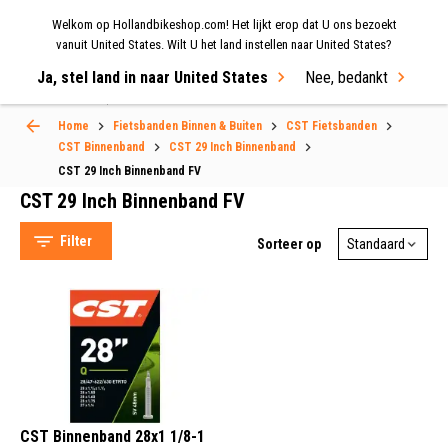
Welkom op Hollandbikeshop.com! Het lijkt erop dat U ons bezoekt
MENU
vanuit United States. Wilt U het land instellen naar United States?
Ja, stel land in naar United States
Nee, bedankt
Select Language
▼
Home
Fietsbanden Binnen & Buiten
CST Fietsbanden
CST 29 Inch Binnenband FV
CST Binnenband
CST 29 Inch Binnenband
CST 29 Inch Binnenband FV
CST 29 Inch Binnenband FV
Filter
Sorteer op
CST (1)
Frans Ventiel (1)
CST Binnenband 28x1 1/8-1