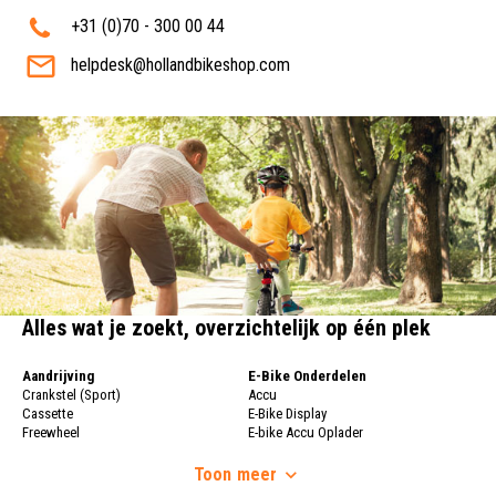
+31 (0)70 - 300 00 44
helpdesk@hollandbikeshop.com
Alles wat je zoekt, overzichtelijk op één plek
Aandrijving
E-Bike Onderdelen
Crankstel (Sport)
Accu
Cassette
E-Bike Display
Freewheel
E-bike Accu Oplader
Fietsketting
Fietswielen
Derailleur
Toon
meer
Fietswielen
Versnellingshendel (Sport)