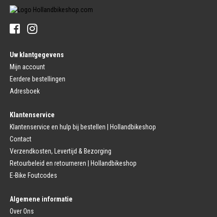
Stuurpen
Trapas (Stads)
Sturen
Tandwiel interne Naaf
Stuur Handvatten
Banden
Fietsbellen
Buitenbanden
Pedalen
Fiets Binnenband
Pedalen
Velglint
Uw klantgegevens
Platform Pedalen
Fietsbanden Reparatie
Click Pedalen
Mijn account
Bagagedrager
Eerdere bestellingen
Remmen (Sport)
Jasbeschermers
Fiets remgreep
Bagagedrager
Adresboek
Remblokjes
Snelbinders
Fietsremmen
Klantenservice
Fietszadel
Remkabel
Fietszadel
Klantenservice en hulp bij bestellen | Hollandbikeshop
Remmen (Stads)
Zadelpen
Contact
Remhendel
Zadelpen Bevestiging
Remplaat
Zadeldekje
Verzendkosten, Levertijd & Bezorging
Remkabel
Retourbeleid en retourneren | Hollandbikeshop
Voorvork
Fietsverlichting
Voorvork Vast
E-Bike Foutcodes
Koplamp
Voorvork Verend
Achterlicht
Balhoofd
Fiets Verlichting Set
Algemene informatie
Spatborden
Dynamo
Over Ons
Spatbord