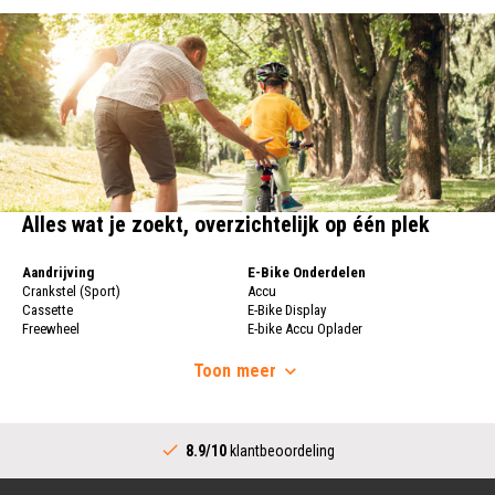
Alles wat je zoekt, overzichtelijk op één plek
Aandrijving
E-Bike Onderdelen
Crankstel (Sport)
Accu
Cassette
E-Bike Display
Freewheel
E-bike Accu Oplader
Fietsketting
Fietswielen
Derailleur
Toon
meer
Fietswielen
Versnellingshendel (Sport)
Velgen
Trapas Compleet
Fietsspaken
Aandrijving (Stads)
Achternaaf
8.9/10
klantbeoordeling
Crankstel (Stads)
Stuur
Versnellingshendel (Stads)