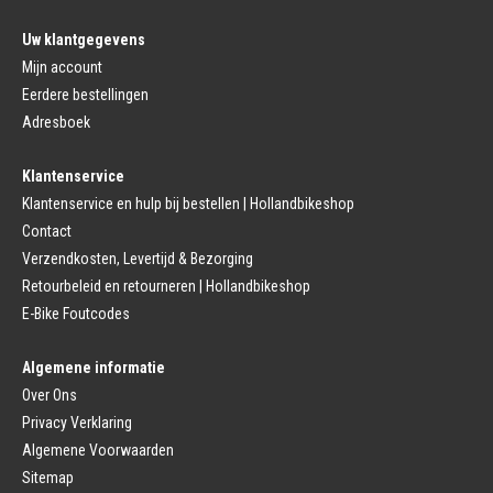
Pedalen
Fiets Binnenband
Pedalen
Velglint
Uw klantgegevens
Platform Pedalen
Fietsbanden Reparatie
Click Pedalen
Mijn account
Bagagedrager
Eerdere bestellingen
Remmen (Sport)
Jasbeschermers
Fiets remgreep
Bagagedrager
Adresboek
Remblokjes
Snelbinders
Fietsremmen
Klantenservice
Fietszadel
Remkabel
Fietszadel
Klantenservice en hulp bij bestellen | Hollandbikeshop
Remmen (Stads)
Zadelpen
Contact
Remhendel
Zadelpen Bevestiging
Remplaat
Zadeldekje
Verzendkosten, Levertijd & Bezorging
Remkabel
Retourbeleid en retourneren | Hollandbikeshop
Voorvork
Fietsverlichting
Voorvork Vast
E-Bike Foutcodes
Koplamp
Voorvork Verend
Achterlicht
Balhoofd
Fiets Verlichting Set
Algemene informatie
Spatborden
Dynamo
Over Ons
Spatbord
Merk Fietsonderdelen
Spatbordstang
Privacy Verklaring
Fietsonderdelen Stadsfiets
Fiets Spatbord Onderdelen
Algemene Voorwaarden
Fietsonderdelen Racefiets
Kettingkast
Fietsonderdelen MTB
Sitemap
Kettingkast Gesloten
BMX Onderdelen