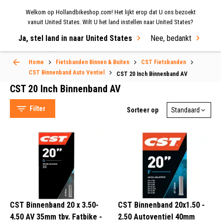
Welkom op Hollandbikeshop.com! Het lijkt erop dat U ons bezoekt
MENU
vanuit United States. Wilt U het land instellen naar United States?
Ja, stel land in naar United States
Nee, bedankt
Select Language
▼
Home
Fietsbanden Binnen & Buiten
CST Fietsbanden
CST Binnenband Auto Ventiel
CST 20 Inch Binnenband AV
CST 20 Inch Binnenband AV
Filter
Sorteer op
CST (3)
Auto Ventiel (3)
CST Binnenband 20 x 3.50-
CST Binnenband 20x1.50 -
4.50 AV 35mm tbv. Fatbike -
2.50 Autoventiel 40mm