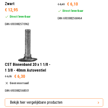
Zwart
€ 6,10
€ 8,49
20 Inch (3)
€ 12,95
Direct leverbaar
Direct leverbaar
EAN 6933882568464
EAN 6933882570962
28-438 (1)
28-451 (1)
37-438 (1)
37-451 (1)
CST Binnenband 20 x 1 1/8 -
1 3/8 - 40mm Autoventiel
20 Inch -406 (2)
€ 6,30
€ 6,95
20 Inch -438 (1)
Geen voorraad
20 Inch -451 (1)
EAN 6933882568501
Bekijk hier vergelijkbare producten
35 mm (1)