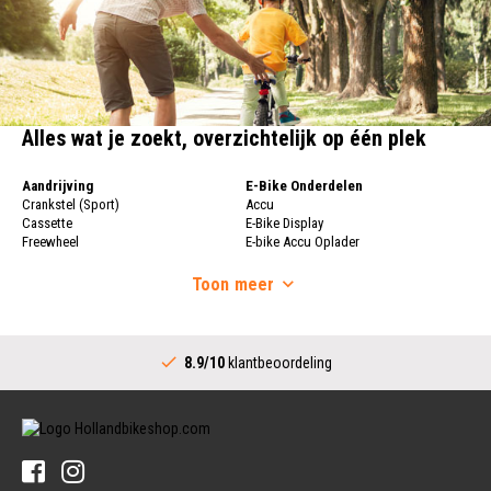
Alles wat je zoekt, overzichtelijk op één plek
Aandrijving
E-Bike Onderdelen
Crankstel (Sport)
Accu
Cassette
E-Bike Display
Freewheel
E-bike Accu Oplader
Fietsketting
Fietswielen
Derailleur
Toon
meer
Fietswielen
Versnellingshendel (Sport)
Velgen
Trapas Compleet
Fietsspaken
Aandrijving (Stads)
Achternaaf
8.9/10
klantbeoordeling
Crankstel (Stads)
Stuur
Versnellingshendel (Stads)
Stuurpen
Trapas (Stads)
Sturen
Tandwiel interne Naaf
Stuur Handvatten
Banden
Fietsbellen
Buitenbanden