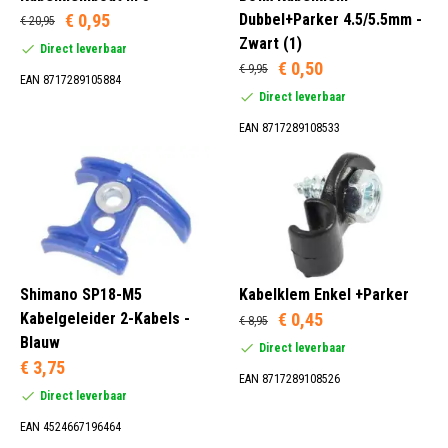
€ 0,95
Dubbel+Parker 4.5/5.5mm -
€ 20,95
Zwart (1)
Direct leverbaar
€ 0,50
Metaal (6)
€ 9,95
EAN 8717289105884
Zilver (1)
Direct leverbaar
Zwart (32)
EAN 8717289108533
Aluminium (2)
Kunststof (18)
Metaal (5)
PVC (7)
Shimano SP18-M5
Kabelklem Enkel +Parker
Kabelgeleider 2-Kabels -
€ 0,45
€ 8,95
Blauw
Direct leverbaar
€ 3,75
EAN 8717289108526
Kabel Gereedschap (1)
Direct leverbaar
EAN 4524667196464