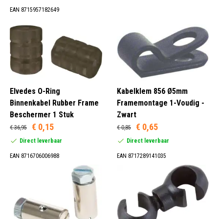
EAN 8715957182649
Elvedes O-Ring
Kabelklem 856 Ø5mm
Binnenkabel Rubber Frame
Framemontage 1-Voudig -
Beschermer 1 Stuk
Zwart
€ 0,15
€ 0,65
€ 36,95
€ 0,85
Direct leverbaar
Direct leverbaar
EAN 8716706006988
EAN 8717289141035