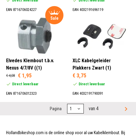
Direct leverbaar
Direct leverbaar
EAN 8716706024227
EAN 4032191696119
Sale
Elvedes Klembout t.b.v.
XLC Kabelgeleider
Nexus 4/7/8V ((1)
Plakkers Zwart (1)
€ 1,95
€ 3,75
€ 4,08
Direct leverbaar
Direct leverbaar
EAN 8716706012323
EAN 4032191790091
van 4
Pagina
Hollandbikeshop.com is de online shop voor al uw Kabelklembout. Bij