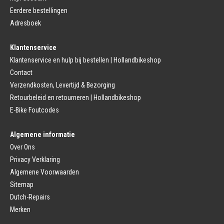
Bagagedrager
Eerdere bestellingen
Remmen (Sport)
Jasbeschermers
Fiets remgreep
Bagagedrager
Adresboek
Remblokjes
Snelbinders
Fietsremmen
Klantenservice
Fietszadel
Remkabel
Fietszadel
Klantenservice en hulp bij bestellen | Hollandbikeshop
Remmen (Stads)
Zadelpen
Contact
Remhendel
Zadelpen Bevestiging
Remplaat
Zadeldekje
Verzendkosten, Levertijd & Bezorging
Remkabel
Retourbeleid en retourneren | Hollandbikeshop
Voorvork
Fietsverlichting
Voorvork Vast
E-Bike Foutcodes
Koplamp
Voorvork Verend
Achterlicht
Balhoofd
Fiets Verlichting Set
Algemene informatie
Spatborden
Dynamo
Over Ons
Spatbord
Merk Fietsonderdelen
Spatbordstang
Privacy Verklaring
Fietsonderdelen Stadsfiets
Fiets Spatbord Onderdelen
Algemene Voorwaarden
Fietsonderdelen Racefiets
Kettingkast
Fietsonderdelen MTB
Sitemap
Kettingkast Gesloten
BMX Onderdelen
Dutch-Repairs
Kettingkast Open
Gazelle Fietsonderdelen
Campagnolo
Merken
Sram