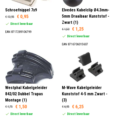
Schroefnippel 7x9
Elvedes Kabelclip Ø4.3mm-
€ 0,95
5mm Draaibaar Kunststof -
€ 13,95
Zwart (1)
Direct leverbaar
€ 1,25
€ 1,50
EAN 8717289106799
Direct leverbaar
EAN 8716706015607
Westphal Kabelgeleider
M-Wave Kabelgeleider
842/02 Dubbel Trapas
Kunststof 4-5 mm Zwart -
Montage (1)
(3)
€ 1,50
€ 6,25
€ 1,75
€ 6,95
Direct leverbaar
Direct leverbaar