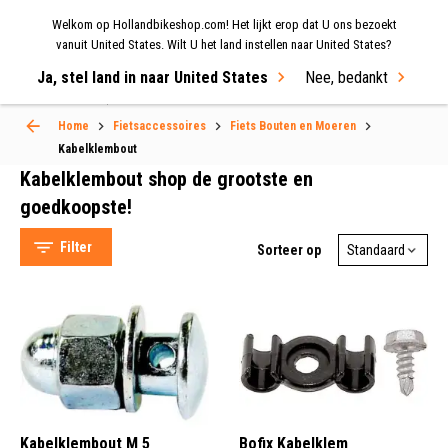
Welkom op Hollandbikeshop.com! Het lijkt erop dat U ons bezoekt
MENU
vanuit United States. Wilt U het land instellen naar United States?
Ja, stel land in naar United States
Nee, bedankt
Select Language
▼
Home
Fietsaccessoires
Fiets Bouten en Moeren
Kabelklembout
Kabelklembout shop de grootste en
goedkoopste!
Filter
Sorteer op
Bofix (26)
Elvedes (21)
XLC (11)
Hollandbikeshop (10)
Kabelklembout M 5
Bofix Kabelklem