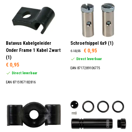
5 mm (1)
6 mm (2)
8 mm (1)
10 mm (1)
Batavus Kabelgeleider
Schroefnippel 6x9 (1)
Onder Frame 1 Kabel Zwart
€ 0,95
€ 18,95
(1)
Direct leverbaar
1 (16)
€ 0,95
EAN 8717289106775
3 (2)
Direct leverbaar
EAN 8715957182816