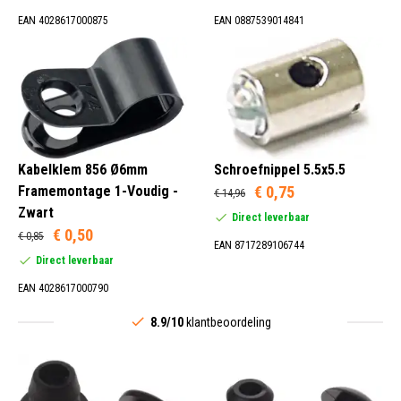
EAN 4028617000875
EAN 0887539014841
Kabelklem 856 Ø6mm
Schroefnippel 5.5x5.5
Framemontage 1-Voudig -
€ 0,75
€ 14,96
Zwart
Direct leverbaar
€ 0,50
€ 0,85
EAN 8717289106744
Direct leverbaar
EAN 4028617000790
8.9/10
klantbeoordeling