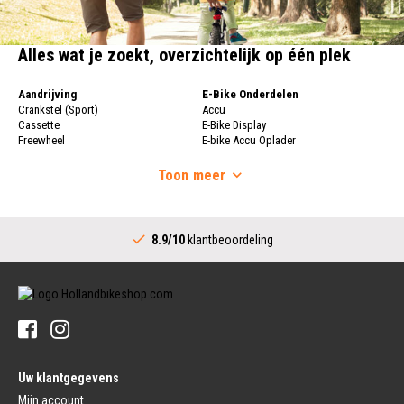
Alles wat je zoekt, overzichtelijk op één plek
Aandrijving
E-Bike Onderdelen
Crankstel (Sport)
Accu
Cassette
E-Bike Display
Freewheel
E-bike Accu Oplader
Fietsketting
Fietswielen
Derailleur
Toon
meer
Fietswielen
Versnellingshendel (Sport)
Velgen
Trapas Compleet
Fietsspaken
Aandrijving (Stads)
Achternaaf
8.9/10
klantbeoordeling
Crankstel (Stads)
Stuur
Versnellingshendel (Stads)
Stuurpen
Trapas (Stads)
Sturen
Tandwiel interne Naaf
Stuur Handvatten
Banden
Fietsbellen
Buitenbanden
Pedalen
Fiets Binnenband
Pedalen
Velglint
Uw klantgegevens
Platform Pedalen
Fietsbanden Reparatie
Click Pedalen
Mijn account