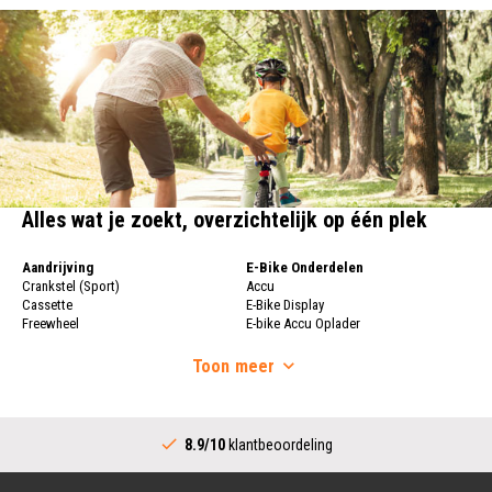
Alles wat je zoekt, overzichtelijk op één plek
Aandrijving
E-Bike Onderdelen
Crankstel (Sport)
Accu
Cassette
E-Bike Display
Freewheel
E-bike Accu Oplader
Fietsketting
Fietswielen
Derailleur
Toon
meer
Fietswielen
Versnellingshendel (Sport)
Velgen
Trapas Compleet
Fietsspaken
Aandrijving (Stads)
Achternaaf
8.9/10
klantbeoordeling
Crankstel (Stads)
Stuur
Versnellingshendel (Stads)
Stuurpen
Trapas (Stads)