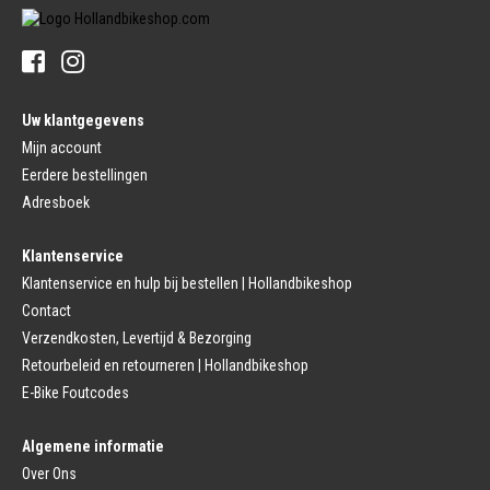
Sturen
Tandwiel interne Naaf
Stuur Handvatten
Banden
Fietsbellen
Buitenbanden
Pedalen
Fiets Binnenband
Pedalen
Velglint
Uw klantgegevens
Platform Pedalen
Fietsbanden Reparatie
Click Pedalen
Mijn account
Bagagedrager
Eerdere bestellingen
Remmen (Sport)
Jasbeschermers
Fiets remgreep
Bagagedrager
Adresboek
Remblokjes
Snelbinders
Fietsremmen
Klantenservice
Fietszadel
Remkabel
Fietszadel
Klantenservice en hulp bij bestellen | Hollandbikeshop
Remmen (Stads)
Zadelpen
Contact
Remhendel
Zadelpen Bevestiging
Remplaat
Zadeldekje
Verzendkosten, Levertijd & Bezorging
Remkabel
Retourbeleid en retourneren | Hollandbikeshop
Voorvork
Fietsverlichting
Voorvork Vast
E-Bike Foutcodes
Koplamp
Voorvork Verend
Achterlicht
Balhoofd
Fiets Verlichting Set
Algemene informatie
Spatborden
Dynamo
Over Ons
Spatbord