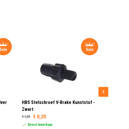
Sale
Sale
lver
HBS Stelschroef V-Brake Kunststof -
Sram MRX G
Zwart
Rood/Zwar
€ 0,25
€ 1,25
Dit product
United Stat
Direct leverbaar