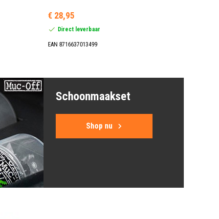
€ 28,95
Direct leverbaar
EAN 8716637013499
Schoonmaakset
Shop nu