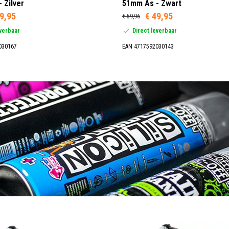
 Zilver
51mm As - Zwart
9,95
€ 49,95
€ 59,96
everbaar
Direct leverbaar
030167
EAN 4717592030143