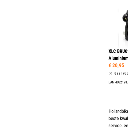
XLC BRU0
Aluminium
€ 20,95
Geen vo
EAN 4032191
Hollandbik
beste kwal
service, e