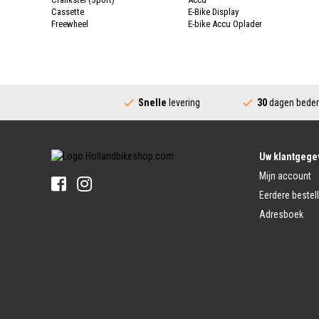
Cassette
E-Bike Display
Freewheel
E-bike Accu Oplader
Fietsketting
Fietswielen
Derailleur
Fietswielen
Versnellingshendel (Sport)
Velgen
Trapas Compleet
Fietsspaken
Aandrijving (Stads)
Achternaaf
Snelle
levering
30
dagen beden
Crankstel (Stads)
Stuur
Versnellingshendel (Stads)
Stuurpen
Trapas (Stads)
Sturen
Tandwiel interne Naaf
Stuur Handvatten
Uw klantgege
Banden
Fietsbellen
Mijn account
Buitenbanden
Pedalen
Fiets Binnenband
Eerdere bestel
Pedalen
Velglint
Adresboek
Platform Pedalen
Fietsbanden Reparatie
Click Pedalen
Bagagedrager
Remmen (Sport)
Jasbeschermers
Fiets remgreep
Bagagedrager
Remblokjes
Snelbinders
Fietsremmen
Fietszadel
Remkabel
Fietszadel