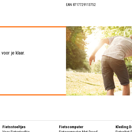
EAN 8717729113752
voor je klaar.
Fietsstoeltjes
Fietscomputer
Kleding 
Voor Fietsstoeltje
Fietscomputer Met Draad
Fietsshirt