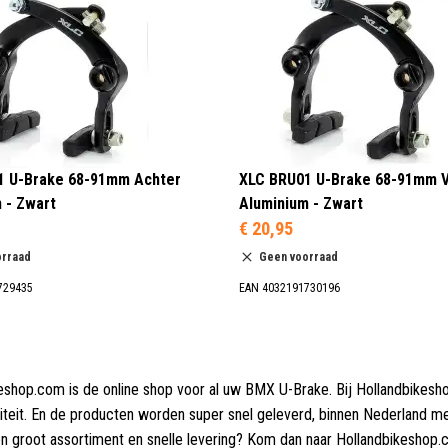
1 U-Brake 68-91mm Achter
XLC BRU01 U-Brake 68-91mm 
 - Zwart
Aluminium - Zwart
€ 20,95
orraad
Geen voorraad
729435
EAN 4032191730196
eshop.com is de online shop voor al uw BMX U-Brake. Bij Hollandbikes
iteit. En de producten worden super snel geleverd, binnen Nederland m
en groot assortiment en snelle levering? Kom dan naar Hollandbikesho