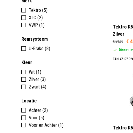
Merk
Tektro (5)
XLC (2)
VWP (1)
Tektro R5
Zilver
Remsysteem
€ 4
€ 59,96
U-Brake (8)
Direct l
EAN 4717592
Kleur
Wit (1)
Zilver (3)
Zwart (4)
Locatie
Achter (2)
Voor (5)
Voor en Achter (1)
Tektro R