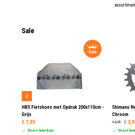
assortimen
Sale
Sale
Sale
 3 LED
HBS Fietshoes met Opdruk 200x110cm -
Shimano Ne
Grijs
Chroom
€ 7,95
€ 3,
€ 6,95
Direct leverbaar
Direct lev