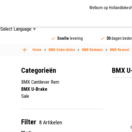
Welkom op Hollandbikeshop
Fietsonderdelen
Fietsaccessoires
Fietskled
Select Language
▼
Snelle
levering
30
dagen beden
Home
BMX Onderdelen
BMX Remmen
BMX Remset
Categorieën
BMX U-
BMX Cantilever Rem
BMX U-Brake
Sale
Filter
8 Artikelen