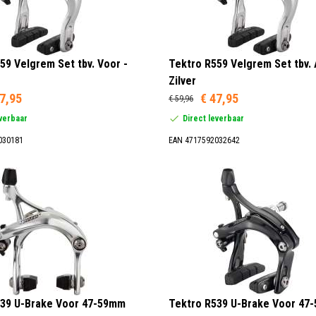
59 Velgrem Set tbv. Voor -
Tektro R559 Velgrem Set tbv. 
Zilver
7,95
€ 47,95
€ 59,96
everbaar
Direct leverbaar
030181
EAN 4717592032642
539 U-Brake Voor 47-59mm
Tektro R539 U-Brake Voor 47