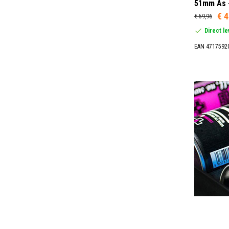
51mm As -
€ 4
€ 59,96
Direct l
EAN 4717592