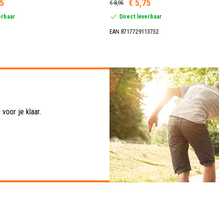
95
€ 5,75
€ 8,95
erbaar
Direct leverbaar
EAN 8717729113752
voor je klaar.