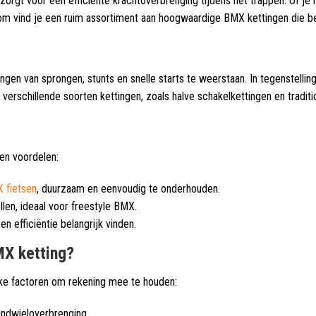
 zorgt voor een efficiënte krachtoverbrenging tijdens het trappen. Of je
om vind je een ruim assortiment aan hoogwaardige BMX kettingen die bes
gen van sprongen, stunts en snelle starts te weerstaan. In tegenstelli
verschillende soorten kettingen, zoals halve schakelkettingen en traditione
gen voordelen:
 fietsen
, duurzaam en eenvoudig te onderhouden.
llen, ideaal voor freestyle BMX.
n efficiëntie belangrijk vinden.
MX ketting?
ijke factoren om rekening mee te houden:
tandwieloverbrenging.