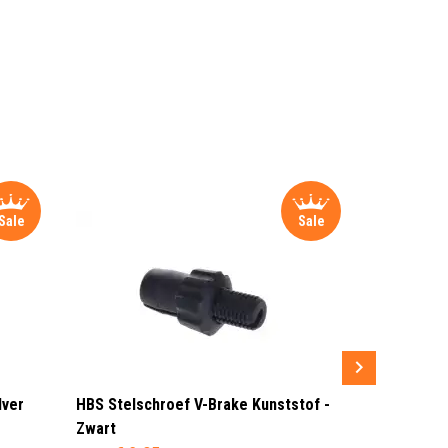
Sale
Sale
lver
HBS Stelschroef V-Brake Kunststof -
Sram MRX G
Zwart
Rood/Zwar