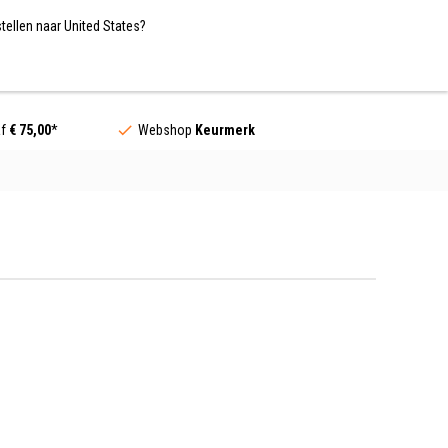
Nederland / EUR
NL
tellen naar United States?
Contact
af
€ 75,00
*
Webshop
Keurmerk
r de BMX en meer.