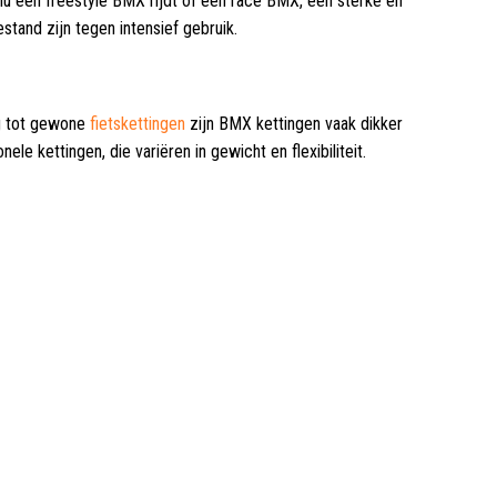
 nu een freestyle BMX rijdt of een race BMX, een sterke en
tand zijn tegen intensief gebruik.
ng tot gewone
fietskettingen
zijn BMX kettingen vaak dikker
le kettingen, die variëren in gewicht en flexibiliteit.