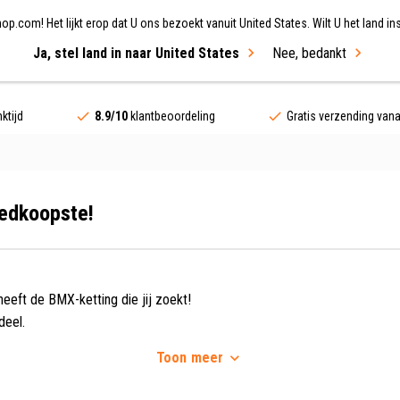
.com! Het lijkt erop dat U ons bezoekt vanuit United States. Wilt U het land ins
Ja, stel land in naar United States
Nee, bedankt
ing
Fietsen
Merken
Sale
ktijd
8.9/10
klantbeoordeling
Gratis verzending van
oedkoopste!
eeft de BMX-ketting die jij zoekt!
deel.
ging van het pedaal naar het achterwiel, via de kettingwielen.
Toon
meer
en op Hollandbikeshop.com vind je BMX-kettingen, kettingspanners voo