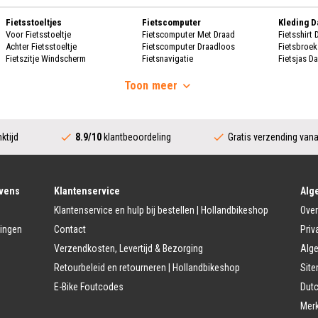
Fietsstoeltjes
Fietscomputer
Kleding 
Voor Fietsstoeltje
Fietscomputer Met Draad
Fietsshirt
Achter Fietsstoeltje
Fietscomputer Draadloos
Fietsbroe
Fietszitje Windscherm
Fietsnavigatie
Fietsjas D
Handscho
Fietsmanden
Voeding
Fietsscho
Toon
meer
Fietsmand
Bidons
Fietskrat
Bidonhouders
Dames Re
Fietsmand Hond
Sport Voeding
Regenpak
Regenjas 
ktijd
8.9/10
klantbeoordeling
Gratis verzending van
Fietssloten
Bescherming
Regenbroe
Ringslot
Fietshoes
Poncho D
Kettingslot
Fietskoffer
Regen Ove
Vouwslot
Fietsframe Bescherming
Beugelslot
Fietskled
vens
Klantenservice
Alg
Accessoires
Kabelslot
Fietsshirt 
Klantenservice en hulp bij bestellen | Hollandbikeshop
Over
Fietstrainers
Fietsbroek
Fietstas
Fietsspiegel
Fietsjas H
lingen
Contact
Priv
Dubbele Fietstassen
Telefoon Fietshouder
Handschoe
Verzendkosten, Levertijd & Bezorging
Alg
Enkele Fietstassen
Handwarmer/Handmof
Fietshelm 
Zadeltas
Fietsschoe
Retourbeleid en retourneren | Hollandbikeshop
Sit
Kinder Accessoires
Stuur Fietstassen
Veiligheidsvlag kinderfiets
Regenkle
E-Bike Foutcodes
Dutc
Fietsendrager
Zijwielen Kinderfiets
Regenpak 
Mer
Fietsendragers
Duwstang Kinderfiets
Regenbroe