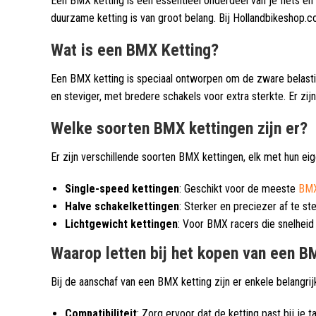
Een BMX ketting is een essentieel onderdeel van je fiets en
duurzame ketting is van groot belang. Bij Hollandbikeshop.c
Wat is een BMX Ketting?
Een BMX ketting is speciaal ontworpen om de zware belastin
en steviger, met bredere schakels voor extra sterkte. Er zijn 
Welke soorten BMX kettingen zijn er?
Er zijn verschillende soorten BMX kettingen, elk met hun ei
Single-speed kettingen
: Geschikt voor de meeste
BMX
Halve schakelkettingen
: Sterker en preciezer af te ste
Lichtgewicht kettingen
: Voor BMX racers die snelheid e
Waarop letten bij het kopen van een B
Bij de aanschaf van een BMX ketting zijn er enkele belangr
Compatibiliteit
: Zorg ervoor dat de ketting past bij je 