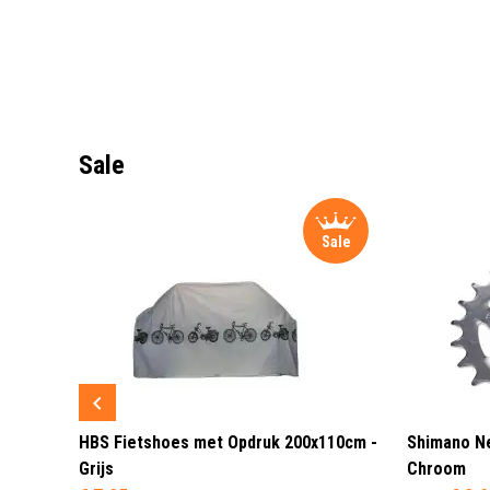
Sale
Sale
Sale
 3 LED
HBS Fietshoes met Opdruk 200x110cm -
Shimano Ne
Grijs
Chroom