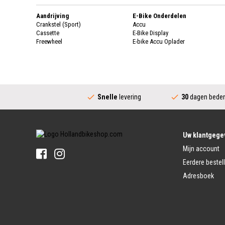
Aandrijving
E-Bike Onderdelen
Crankstel (Sport)
Accu
Cassette
E-Bike Display
Freewheel
E-bike Accu Oplader
Fietsketting
Fietswielen
Derailleur
Fietswielen
Versnellingshendel (Sport)
Velgen
Trapas Compleet
Fietsspaken
Aandrijving (Stads)
Achternaaf
Snelle
levering
30
dagen beden
Crankstel (Stads)
Stuur
Versnellingshendel (Stads)
Stuurpen
Trapas (Stads)
Sturen
Tandwiel interne Naaf
Stuur Handvatten
Uw klantgege
Banden
Fietsbellen
Mijn account
Buitenbanden
Pedalen
Fiets Binnenband
Eerdere bestel
Pedalen
Velglint
Adresboek
Platform Pedalen
Fietsbanden Reparatie
Click Pedalen
Bagagedrager
Remmen (Sport)
Jasbeschermers
Fiets remgreep
Bagagedrager
Remblokjes
Snelbinders