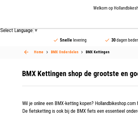
Welkom op Hollandbikeshop
Fietsonderdelen
Fietsaccessoires
Fietskled
Select Language
▼
Snelle
levering
30
dagen beden
Home
BMX Onderdelen
BMX Kettingen
BMX Kettingen shop de grootste en g
Wil je online een BMX-ketting kopen? Hollandbikeshop.com h
De fietsketting is ook bij de BMX fiets een essentieel onder
Deze zogenaamde rollenketting zorgt voor de krachtoverbren
En de juiste fietsketting fietst toch het beste!
In ons ruime en veelzijdige assortiment BMX-fietsonderdel