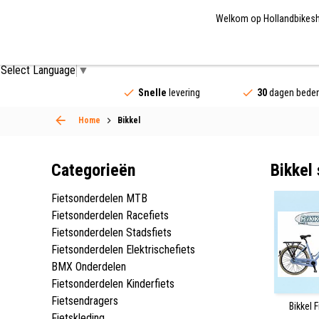
Welkom op Hollandbikeshop
Fietsonderdelen
Fietsaccessoires
Fietskled
Select Language
▼
Snelle
levering
30
dagen beden
Home
Bikkel
Categorieën
Bikkel
Fietsonderdelen MTB
Fietsonderdelen Racefiets
Fietsonderdelen Stadsfiets
Fietsonderdelen Elektrischefiets
BMX Onderdelen
Fietsonderdelen Kinderfiets
Fietsendragers
Bikkel 
Fietskleding