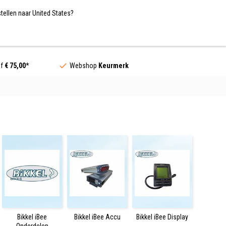
Nederland / EUR
NL
tellen naar United States?
Contact
af
€ 75,00
*
Webshop
Keurmerk
Bikkel iBee
Bikkel iBee Accu
Bikkel iBee Display
Onderdelen