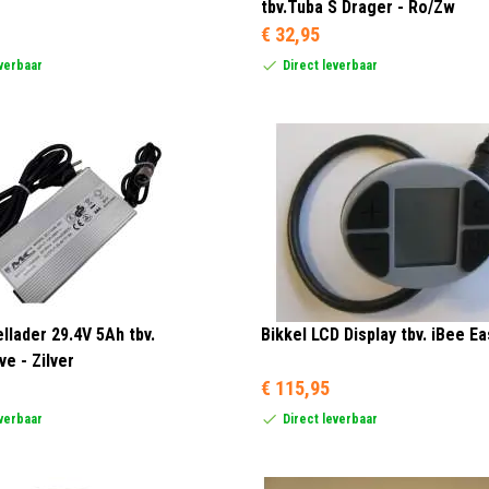
tbv.Tuba S Drager - Ro/Zw
€ 32,95
everbaar
Direct leverbaar
llader 29.4V 5Ah tbv.
Bikkel LCD Display tbv. iBee Ea
e - Zilver
€ 115,95
everbaar
Direct leverbaar