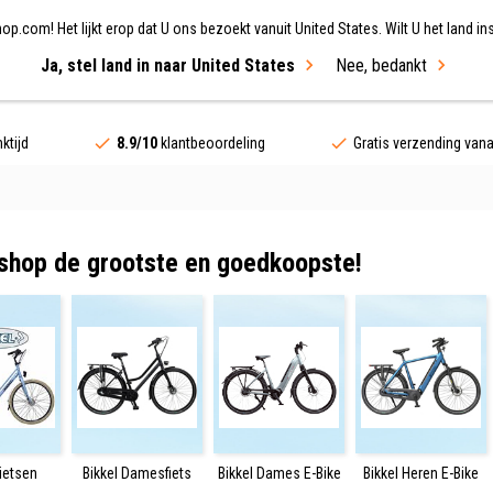
.com! Het lijkt erop dat U ons bezoekt vanuit United States. Wilt U het land ins
Ja, stel land in naar United States
Nee, bedankt
ing
Fietsen
Merken
Sale
ktijd
8.9/10
klantbeoordeling
Gratis verzending van
 shop de grootste en goedkoopste!
Fietsen
Bikkel Damesfiets
Bikkel Dames E-Bike
Bikkel Heren E-Bike