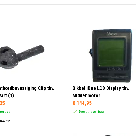
atbordbevestiging Clip tbv.
Bikkel iBee LCD Display tbv.
art (1)
Middenmotor
,25
€ 144,95
everbaar
Direct leverbaar
364922