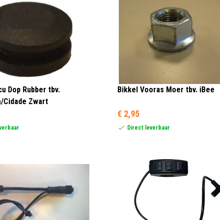
cu Dop Rubber tbv.
Bikkel Vooras Moer tbv. iBee
/Cidade Zwart
€ 2,95
everbaar
Direct leverbaar