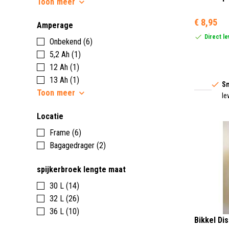
Toon
meer
€ 8,95
Amperage
Direct l
Onbekend (6)
5,2 Ah (1)
12 Ah (1)
13 Ah (1)
Sn
Toon
meer
le
Locatie
Frame (6)
Bagagedrager (2)
spijkerbroek lengte maat
30 L (14)
32 L (26)
36 L (10)
Bikkel Dis