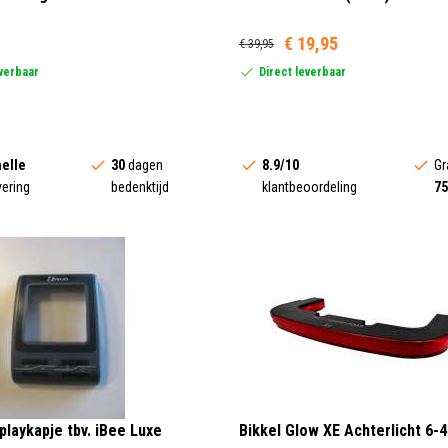
€ 19,95
€ 39,95
everbaar
Direct leverbaar
elle
30
dagen
8.9/10
Gr
vering
bedenktijd
klantbeoordeling
75
playkapje tbv. iBee Luxe
Bikkel Glow XE Achterlicht 6-