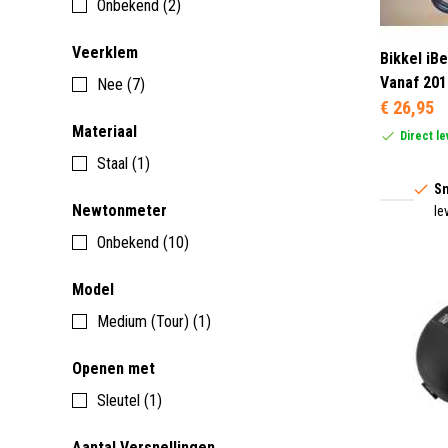
Onbekend (2)
Veerklem
Bikkel iB
Vanaf 201
Nee (7)
€ 26,95
Materiaal
Direct l
Staal (1)
Sn
Newtonmeter
le
Onbekend (10)
Model
Medium (Tour) (1)
Openen met
Sleutel (1)
Aantal Versnellingen