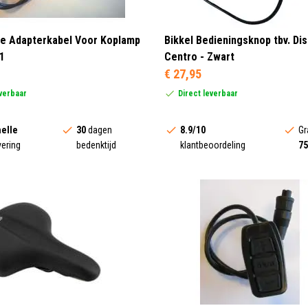
ee Adapterkabel Voor Koplamp
Bikkel Bedieningsknop tbv. Dis
1
Centro - Zwart
€ 27,95
everbaar
Direct leverbaar
elle
30
dagen
8.9/10
Gr
vering
bedenktijd
klantbeoordeling
75