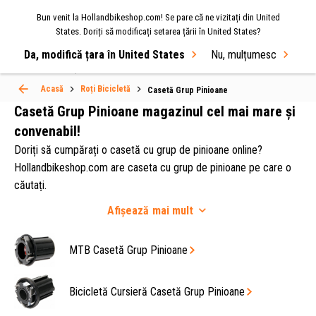
Bun venit la Hollandbikeshop.com! Se pare că ne vizitați din United
MENIU
States. Doriți să modificați setarea țării în United States?
Da, modifică țara în United States
Nu, mulțumesc
Select Language
▼
Acasă
Roți Bicicletă
Casetă Grup Pinioane
Casetă Grup Pinioane magazinul cel mai mare și
convenabil!
Doriți să cumpărați o casetă cu grup de pinioane online?
Hollandbikeshop.com are caseta cu grup de pinioane pe care o
căutați.
Fiecare butuc are propriul său tip de grup de pinioane.
Afișează
mai mult
În gama noastră largă și versatilă de piese pentru roți de
bicicletă disponibilă la Hollandbikeshop.com veți găsi caseta cu
MTB Casetă Grup Pinioane
grup de pinioane potrivită pentru butucii roților dvs.
Bicicletă Cursieră Casetă Grup Pinioane