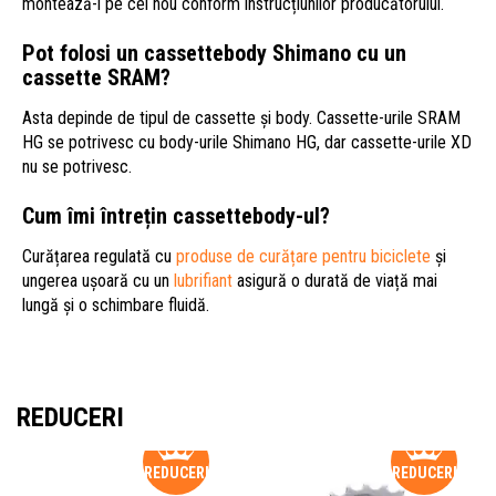
montează-l pe cel nou conform instrucțiunilor producătorului.
Pot folosi un cassettebody Shimano cu un
cassette SRAM?
Asta depinde de tipul de cassette și body. Cassette-urile SRAM
HG se potrivesc cu body-urile Shimano HG, dar cassette-urile XD
nu se potrivesc.
Cum îmi întrețin cassettebody-ul?
Curățarea regulată cu
produse de curățare pentru biciclete
și
ungerea ușoară cu un
lubrifiant
asigură o durată de viață mai
lungă și o schimbare fluidă.
REDUCERI
REDUCERI
REDUCERI