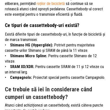
eliberare, permițând
roților de bicicletă
să continue să se
rotească atunci când oprești pedalarea. Cassettebody-ul corect
este esențial pentru o transmisie eficientă și fluidă.
Ce tipuri de cassettebody-uri există?
Există diferite tipuri de cassettebody-uri, în funcție de bicicletă și
de marca transmisiei:
•
Shimano HG (Hyperglide):
Potrivit pentru majoritatea
cassette-urilor Shimano și SRAM de până la 11 viteze.
•
Shimano Micro Spline:
Pentru cassette Shimano de 12
viteze.
•
SRAM XD/XDR:
Pentru cassette SRAM de 11 și 12 viteze cu
un interval larg.
•
Campagnolo:
Proiectat special pentru cassette Campagnolo.
Ce trebuie să iei în considerare când
cumperi un cassettebody?
Atunci când achiziționezi un cassettebody, există câteva puncte