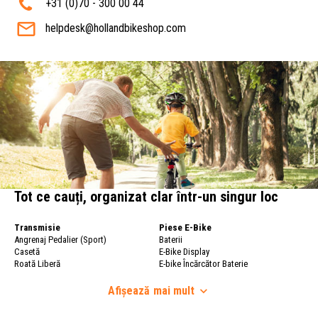
+31 (0)70 - 300 00 44
helpdesk@hollandbikeshop.com
Tot ce cauți, organizat clar într-un singur loc
Transmisie
Piese E-Bike
Angrenaj Pedalier (Sport)
Baterii
Casetă
E-Bike Display
Roată Liberă
E-bike Încărcător Baterie
Lanț Bicicletă
Roți Bicicletă
Schimbător
Afișează
mai mult
Roți Bicicletă
Schimbătoare (Sport)
Обод
Monobloc Complet