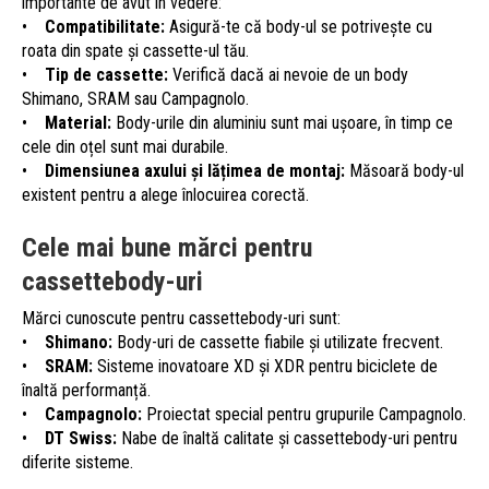
importante de avut în vedere:
•
Compatibilitate:
Asigură-te că body-ul se potrivește cu
roata din spate și cassette-ul tău.
•
Tip de cassette:
Verifică dacă ai nevoie de un body
Shimano, SRAM sau Campagnolo.
•
Material:
Body-urile din aluminiu sunt mai ușoare, în timp ce
cele din oțel sunt mai durabile.
•
Dimensiunea axului și lățimea de montaj:
Măsoară body-ul
existent pentru a alege înlocuirea corectă.
Cele mai bune mărci pentru
cassettebody-uri
Mărci cunoscute pentru cassettebody-uri sunt:
•
Shimano:
Body-uri de cassette fiabile și utilizate frecvent.
•
SRAM:
Sisteme inovatoare XD și XDR pentru biciclete de
înaltă performanță.
•
Campagnolo:
Proiectat special pentru grupurile Campagnolo.
•
DT Swiss:
Nabe de înaltă calitate și cassettebody-uri pentru
diferite sisteme.