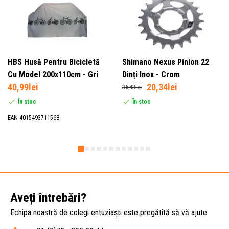
HBS Husă Pentru Bicicletă
Shimano Nexus Pinion 22
Cu Model 200x110cm - Gri
Dinți Inox - Crom
40,99lei
20,34lei
36,43lei
În stoc
În stoc
EAN 4015493711568
Aveți întrebări?
Echipa noastră de colegi entuziaști este pregătită să vă ajute.