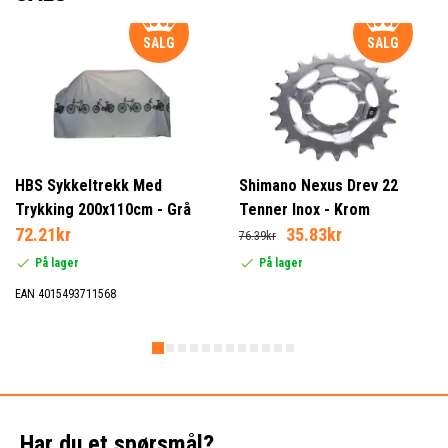
SALG
SALG
HBS Sykkeltrekk Med
Shimano Nexus Drev 22
Trykking 200x110cm - Grå
Tenner Inox - Krom
72.21kr
35.83kr
76.39kr
På lager
På lager
EAN 4015493711568
Har du et spørsmål?