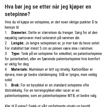
Hva bør jeg se etter når jeg kjøper en
setepinne?
Hvis du vil kjøpe en setepinne, er det noen viktige punkter å ta
hensyn til:
1.
Diameter:
Dette er størrelsen du trenger. Sørg for at den
nøyaktig samsvarer med seterøret på rammen din.
2.
Lengde:
Jo lengre setepinnen er, jo mer kan du heve setet.
For stabilitet bør minst 5 cm av pinnen være inne i rammen.
3.
Type:
Tenk på en setepinne for enkelhet, en patentsetepinne
for justerbarhet, eller en fjærende patentsetepinne hvis komfort
er viktig for deg.
4.
Materiale:
Aluminium er lett og rimelig. Karbonfiber er
dyrere, men gir bedre støtdemping. Stål er tyngre, men veldig
solid.
5.
Bruk:
For en bysykkel er en standard setepinne ofte
tilstrekkelig. For en terrengsykkel eller racer er en
patentsetepinne, som en patentsetepinne MTB, et bedre valg.
Klar til å velge? Sjekk ut vårt omfattende utvalg og bestill