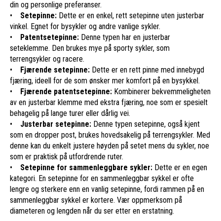
din og personlige preferanser.
•
Setepinne:
Dette er en enkel, rett setepinne uten justerbar
vinkel. Egnet for bysykler og andre vanlige sykler.
•
Patentsetepinne:
Denne typen har en justerbar
seteklemme. Den brukes mye på sporty sykler, som
terrengsykler og racere.
•
Fjærende setepinne:
Dette er en rett pinne med innebygd
fjæring, ideell for de som ønsker mer komfort på en bysykkel.
•
Fjærende patentsetepinne:
Kombinerer bekvemmeligheten
av en justerbar klemme med ekstra fjæring, noe som er spesielt
behagelig på lange turer eller dårlig vei.
•
Justerbar setepinne:
Denne typen setepinne, også kjent
som en dropper post, brukes hovedsakelig på terrengsykler. Med
denne kan du enkelt justere høyden på setet mens du sykler, noe
som er praktisk på utfordrende ruter.
•
Setepinne for sammenleggbare sykler:
Dette er en egen
kategori. En setepinne for en sammenleggbar sykkel er ofte
lengre og sterkere enn en vanlig setepinne, fordi rammen på en
sammenleggbar sykkel er kortere. Vær oppmerksom på
diameteren og lengden når du ser etter en erstatning.