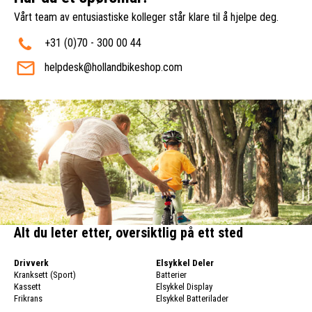
Vårt team av entusiastiske kolleger står klare til å hjelpe deg.
+31 (0)70 - 300 00 44
helpdesk@hollandbikeshop.com
Alt du leter etter, oversiktlig på ett sted
Drivverk
Elsykkel Deler
Kranksett (Sport)
Batterier
Kassett
Elsykkel Display
Frikrans
Elsykkel Batterilader
Sykkelkjede