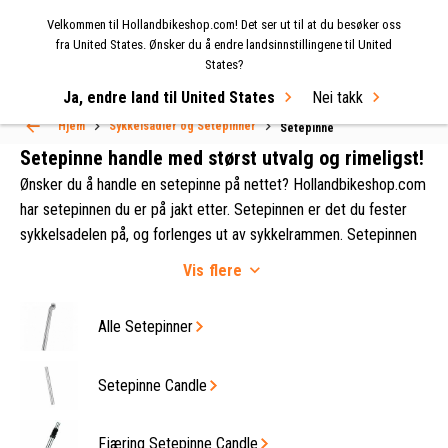
Velkommen til Hollandbikeshop.com! Det ser ut til at du besøker oss
MENY
fra United States. Ønsker du å endre landsinnstillingene til United
States?
Select Language
▼
Ja, endre land til United States
Nei takk
Hjem
Sykkelsadler og Setepinner
Setepinne
Setepinne handle med størst utvalg og rimeligst!
Ønsker du å handle en setepinne på nettet? Hollandbikeshop.com
har setepinnen du er på jakt etter. Setepinnen er det du fester
sykkelsadelen på, og forlenges ut av sykkelrammen. Setepinnen
lar deg avgjøre nøyaktig høyde og vinkel på sadelen. I vårt brede
Vis
flere
og allsidige utvalg av sykkelsadler og setepinner hos
Hollandbikeshop.com, finner du setepinnen du trenger til sykkelen
Alle Setepinner
din.
Setepinne Candle
Fjæring Setepinne Candle