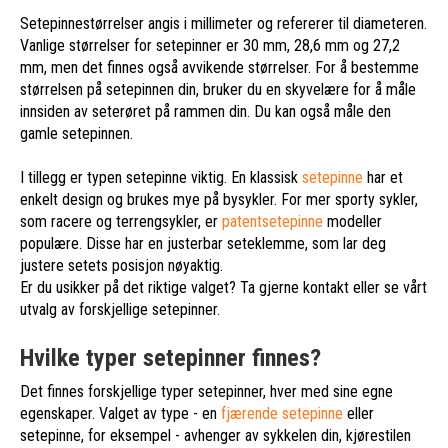
Setepinnestørrelser angis i millimeter og refererer til diameteren.
Vanlige størrelser for setepinner er 30 mm, 28,6 mm og 27,2
mm, men det finnes også avvikende størrelser. For å bestemme
størrelsen på setepinnen din, bruker du en skyvelære for å måle
innsiden av seterøret på rammen din. Du kan også måle den
gamle setepinnen.
I tillegg er typen setepinne viktig. En klassisk
setepinne
har et
enkelt design og brukes mye på bysykler. For mer sporty sykler,
som racere og terrengsykler, er
patentsetepinne
modeller
populære. Disse har en justerbar seteklemme, som lar deg
justere setets posisjon nøyaktig.
Er du usikker på det riktige valget? Ta gjerne kontakt eller se vårt
utvalg av forskjellige setepinner.
Hvilke typer setepinner finnes?
Det finnes forskjellige typer setepinner, hver med sine egne
egenskaper. Valget av type - en
fjærende setepinne
eller
setepinne, for eksempel - avhenger av sykkelen din, kjørestilen