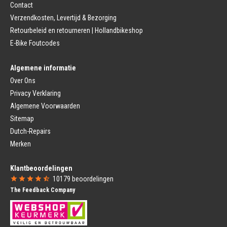
Contact
Remhendel
Zadelpen Bevestiging
Remplaat
Zadeldekje
Verzendkosten, Levertijd & Bezorging
Remkabel
Retourbeleid en retourneren | Hollandbikeshop
Voorvork
Fietsverlichting
Voorvork Vast
E-Bike Foutcodes
Koplamp
Voorvork Verend
Achterlicht
Balhoofd
Fiets Verlichting Set
Algemene informatie
Spatborden
Dynamo
Over Ons
Spatbord
Merk Fietsonderdelen
Spatbordstang
Privacy Verklaring
Fietsonderdelen Stadsfiets
Fiets Spatbord Onderdelen
Algemene Voorwaarden
Fietsonderdelen Racefiets
Kettingkast
Fietsonderdelen MTB
Sitemap
Kettingkast Gesloten
BMX Onderdelen
Dutch-Repairs
Kettingkast Open
Gazelle Fietsonderdelen
Campagnolo
Merken
Sram
Fietsstoeltjes
Fietscomputer
Klantbeoordelingen
Voor Fietsstoeltje
Fietscomputer Met Draad
10179
beoordelingen
Achter Fietsstoeltje
Fietscomputer Draadloos
The Feedback Company
Fietszitje Windscherm
Fietsnavigatie
Fietsmanden
Voeding
Fietsmand
Bidons
Fietskrat
Bidonhouders