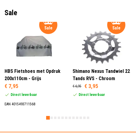
Sale
Sale
Sale
HBS Fietshoes met Opdruk
Shimano Nexus Tandwiel 22
200x110cm - Grijs
Tands RVS - Chroom
€ 7,95
€ 3,95
€ 6,95
Direct leverbaar
Direct leverbaar
EAN 4015493711568