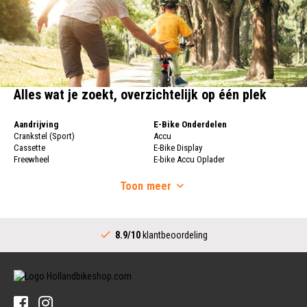
Alles wat je zoekt, overzichtelijk op één plek
Aandrijving
E-Bike Onderdelen
Crankstel (Sport)
Accu
Cassette
E-Bike Display
Freewheel
E-bike Accu Oplader
Fietsketting
Fietswielen
Derailleur
Toon
meer
Fietswielen
Versnellingshendel (Sport)
Velgen
Trapas Compleet
Fietsspaken
Aandrijving (Stads)
Achternaaf
8.9/10
klantbeoordeling
Crankstel (Stads)
Stuur
Versnellingshendel (Stads)
Stuurpen
Trapas (Stads)
Sturen
Tandwiel interne Naaf
Stuur Handvatten
Banden
Fietsbellen