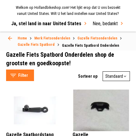
Welkom op Hollandbikeshop.com! Het lijkt erop dat U ons bezoekt
MENU
vanuit United States. Wilt U het land instellen naar United States?
Ja, stel land in naar United States
Nee, bedankt
Select Language
▼
Home
Merk Fietsonderdelen
Gazelle Fietsonderdelen
Gazelle Fiets Spatbord
Gazelle Fiets Spatbord Onderdelen
Gazelle Fiets Spatbord Onderdelen
Gazelle Fiets Spatbord Onderdelen shop de
grootste en goedkoopste!
Filter
Sorteer op
Gazelle (4)
Beugel (2)
Bevestigingplaat (1)
Kapje (1)
Gazelle Spatbordstang
Gazelle