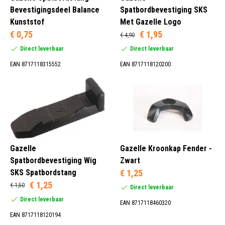
Bevestigingsdeel Balance
Spatbordbevestiging SKS
Kunststof
Met Gazelle Logo
€ 0,75
€ 1,95
€ 4,90
Zwart (4)
Direct leverbaar
Direct leverbaar
EAN 8717118315552
EAN 8717118120200
Gazelle
Gazelle Kroonkap Fender -
Spatbordbevestiging Wig
Zwart
SKS Spatbordstang
€ 1,25
€ 1,25
€ 1,50
Direct leverbaar
Direct leverbaar
EAN 8717118460320
EAN 8717118120194