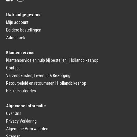
Buitenbanden
Pedalen
Fiets Binnenband
Pedalen
Velglint
Uw klantgegevens
Platform Pedalen
Fietsbanden Reparatie
Click Pedalen
Mijn account
Bagagedrager
Eerdere bestellingen
Remmen (Sport)
Jasbeschermers
Fiets remgreep
Bagagedrager
Adresboek
Remblokjes
Snelbinders
Fietsremmen
Klantenservice
Fietszadel
Remkabel
Fietszadel
Klantenservice en hulp bij bestellen | Hollandbikeshop
Remmen (Stads)
Zadelpen
Contact
Remhendel
Zadelpen Bevestiging
Remplaat
Zadeldekje
Verzendkosten, Levertijd & Bezorging
Remkabel
Retourbeleid en retourneren | Hollandbikeshop
Voorvork
Fietsverlichting
Voorvork Vast
E-Bike Foutcodes
Koplamp
Voorvork Verend
Achterlicht
Balhoofd
Fiets Verlichting Set
Algemene informatie
Spatborden
Dynamo
Over Ons
Spatbord
Merk Fietsonderdelen
Spatbordstang
Privacy Verklaring
Fietsonderdelen Stadsfiets
Fiets Spatbord Onderdelen
Algemene Voorwaarden
Fietsonderdelen Racefiets
Kettingkast
Fietsonderdelen MTB
Sitemap