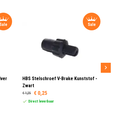
Sale
Sale
lver
HBS Stelschroef V-Brake Kunststof -
Sram MRX G
Zwart
Rood/Zwar
€ 0,25
€ 1,25
Dit product
United Stat
Direct leverbaar