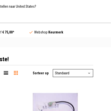
Nederland / EUR
NL
tellen naar United States?
Contact
af
€ 75,00
*
Webshop
Keurmerk
ste!
Sorteer op