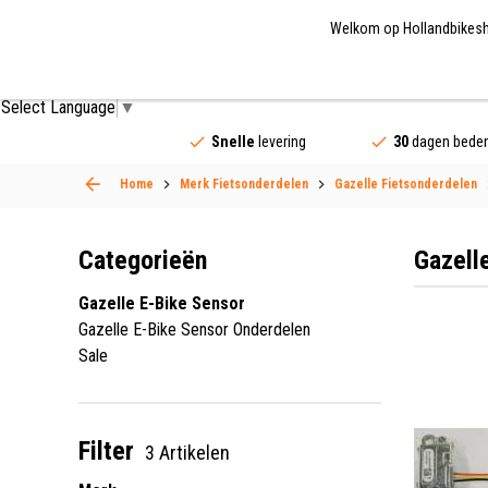
Welkom op Hollandbikeshop
Fietsonderdelen
Fietsaccessoires
Fietskled
Select Language
▼
Snelle
levering
30
dagen beden
Home
Merk Fietsonderdelen
Gazelle Fietsonderdelen
Categorieën
Gazell
Gazelle E-Bike Sensor
Gazelle E-Bike Sensor Onderdelen
Sale
Filter
3 Artikelen