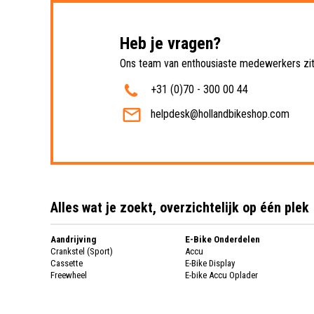
Heb je vragen?
Ons team van enthousiaste medewerkers zit 
+31 (0)70 - 300 00 44
helpdesk@hollandbikeshop.com
Alles wat je zoekt, overzichtelijk op één plek
Aandrijving
E-Bike Onderdelen
Crankstel (Sport)
Accu
Cassette
E-Bike Display
Freewheel
E-bike Accu Oplader
Fietsketting
Fietswielen
Derailleur
Fietswielen
Versnellingshendel (Sport)