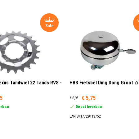
Sale
xus Tandwiel 22 Tands RVS -
HBS Fietsbel Ding Dong Groot Zi
95
€ 5,75
€ 8,95
erbaar
Direct leverbaar
EAN 8717729113752