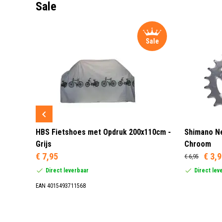
Sale
Sale
Sale
 3 LED
HBS Fietshoes met Opdruk 200x110cm -
Shimano Ne
Grijs
Chroom
€ 7,95
€ 3,
€ 6,95
Direct leverbaar
Direct lev
EAN 4015493711568