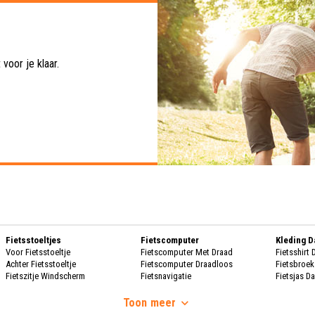
voor je klaar.
Fietsstoeltjes
Fietscomputer
Kleding 
Voor Fietsstoeltje
Fietscomputer Met Draad
Fietsshirt
Achter Fietsstoeltje
Fietscomputer Draadloos
Fietsbroe
Fietszitje Windscherm
Fietsnavigatie
Fietsjas D
Handscho
Fietsmanden
Voeding
Fietsscho
Toon
meer
Fietsmand
Bidons