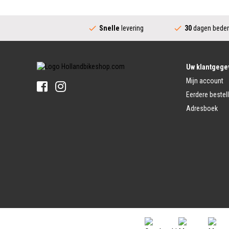
Velgen
Trapas Compleet
Fietsspaken
Aandrijving (Stads)
Achternaaf
Snelle
levering
30
dagen beden
Crankstel (Stads)
Stuur
Versnellingshendel (Stads)
Stuurpen
Trapas (Stads)
Sturen
Tandwiel interne Naaf
Stuur Handvatten
Uw klantgege
Banden
Fietsbellen
Mijn account
Buitenbanden
Pedalen
Fiets Binnenband
Eerdere bestel
Pedalen
Velglint
Adresboek
Platform Pedalen
Fietsbanden Reparatie
Click Pedalen
Bagagedrager
Remmen (Sport)
Jasbeschermers
Fiets remgreep
Bagagedrager
Remblokjes
Snelbinders
Fietsremmen
Fietszadel
Remkabel
Fietszadel
Remmen (Stads)
Zadelpen
Remhendel
Zadelpen Bevestiging
Remplaat
Zadeldekje
Remkabel
Voorvork