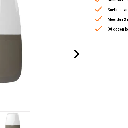
Meer dan
12
Snelle servi
Meer dan
3 
30 dagen
be