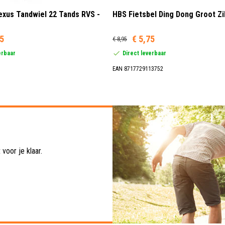
xus Tandwiel 22 Tands RVS -
HBS Fietsbel Ding Dong Groot Zi
95
€ 5,75
€ 8,95
erbaar
Direct leverbaar
EAN 8717729113752
voor je klaar.