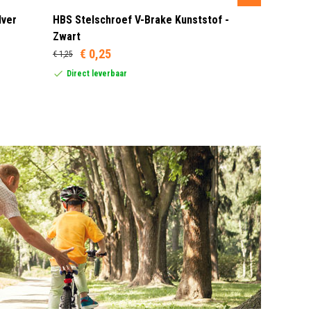
lver
HBS Stelschroef V-Brake Kunststof -
Sram MRX G
Zwart
Rood/Zwar
€ 0,25
€ 1,25
Dit product
United Stat
Direct leverbaar