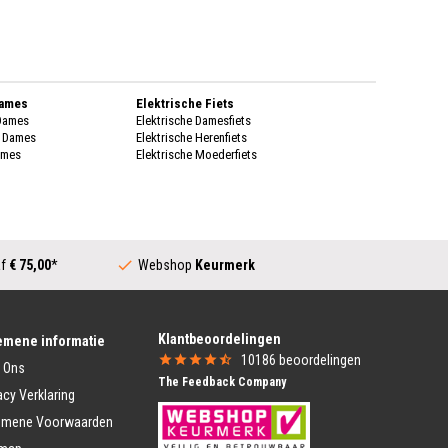
Dames
Elektrische Fiets
 Dames
Elektrische Damesfiets
k Dames
Elektrische Herenfiets
ames
Elektrische Moederfiets
enen Dames
Stadsfietsen
enen Dames
Dames Stadsfiets
genkleding
Heren Stadsfiets
 Dames
Moederfiets
Dames
af
€ 75,00
*
Webshop
Keurmerk
Transportfiets
k Dames
Dames Transportfiets
ames
Heren Transportfiets
rschoenen Dames
Transportfiets Jongens
Klantbeoordelingen
ing Heren
Transportfiets Meisjes
emene informatie
Heren
10186
beoordelingen
 Ons
Vouwfiets
 Heren
The Feedback Company
Vouwfiets
eren
acy Verklaring
Vouwfietsen E-Bike
nen Heren
emene Voorwaarden
heren
Kinderfiets Kopen
nen heren