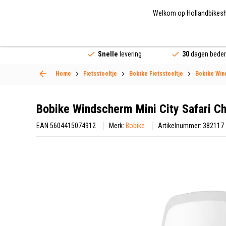
Welkom op Hollandbikeshop
Fietsonderdelen
Fietsaccessoires
Fietskled
Snelle
levering
30
dagen beden
Home
Fietsstoeltje
Bobike Fietsstoeltje
Bobike Wi
Bobike Windscherm Mini City Safari Ch
EAN 5604415074912
Merk:
Bobike
Artikelnummer: 382117