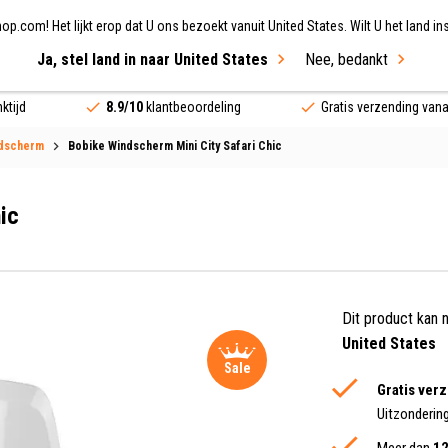
.com! Het lijkt erop dat U ons bezoekt vanuit United States. Wilt U het land ins
Ja, stel land in naar United States
Nee, bedankt
ing
Fietsen
Merken
Sale
ktijd
8.9/10
klantbeoordeling
Gratis verzending van
ndscherm
Bobike Windscherm Mini City Safari Chic
ic
Dit product kan 
United States
Sale
Gratis ver
Uitzonderin