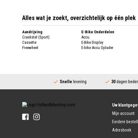
Alles wat je zoekt, overzichtelijk op één plek
Aandrijving
E-Bike Onderdelen
Crankstel (Sport)
Accu
Cassette
E-Bike Display
Freewheel
E-bike Accu Oplader
Fietsketting
Fietswielen
Derailleur
Fietswielen
Versnellingshendel (Sport)
Velgen
Trapas Compleet
Fietsspaken
Aandrijving (Stads)
Achternaaf
Snelle
levering
30
dagen beden
Crankstel (Stads)
Stuur
Versnellingshendel (Stads)
Stuurpen
Trapas (Stads)
Sturen
Tandwiel interne Naaf
Stuur Handvatten
Uw klantgege
Banden
Fietsbellen
Mijn account
Buitenbanden
Pedalen
Fiets Binnenband
Eerdere bestel
Pedalen
Velglint
Adresboek
Platform Pedalen
Fietsbanden Reparatie
Click Pedalen