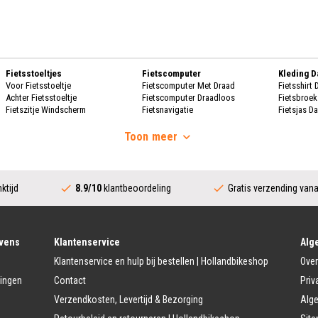
Fietsstoeltjes
Fietscomputer
Kleding 
Voor Fietsstoeltje
Fietscomputer Met Draad
Fietsshirt
Achter Fietsstoeltje
Fietscomputer Draadloos
Fietsbroe
Fietszitje Windscherm
Fietsnavigatie
Fietsjas D
Handscho
Fietsmanden
Voeding
Fietsscho
Toon
meer
Fietsmand
Bidons
Fietskrat
Bidonhouders
Dames Re
Fietsmand Hond
Sport Voeding
Regenpak
Regenjas 
ktijd
8.9/10
klantbeoordeling
Gratis verzending van
Fietssloten
Bescherming
Regenbroe
Ringslot
Fietshoes
Poncho D
Kettingslot
Fietskoffer
Regen Ove
Vouwslot
Fietsframe Bescherming
Beugelslot
Fietskled
vens
Klantenservice
Alg
Accessoires
Kabelslot
Fietsshirt 
Klantenservice en hulp bij bestellen | Hollandbikeshop
Over
Fietstrainers
Fietsbroek
Fietstas
Fietsspiegel
Fietsjas H
lingen
Contact
Priv
Dubbele Fietstassen
Telefoon Fietshouder
Handschoe
Verzendkosten, Levertijd & Bezorging
Alg
Enkele Fietstassen
Handwarmer/Handmof
Fietshelm 
Zadeltas
Fietsschoe