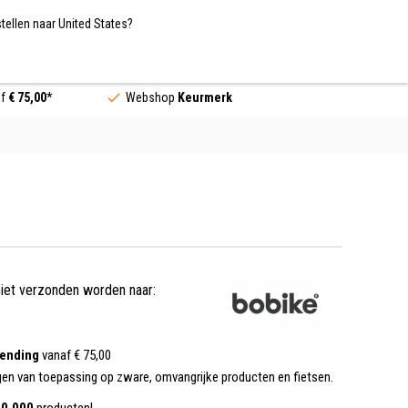
Nederland / EUR
NL
tellen naar United States?
Contact
af
€ 75,00
*
Webshop
Keurmerk
niet verzonden worden naar:
zending
vanaf € 75,00
gen van toepassing op zware, omvangrijke producten en fietsen.