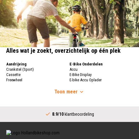
Alles wat je zoekt, overzichtelijk op één plek
Aandrijving
E-Bike Onderdelen
Crankstel (Sport)
Accu
Cassette
E-Bike Display
Freewheel
E-bike Accu Oplader
Fietsketting
Fietswielen
Derailleur
Toon
meer
Fietswielen
Versnellingshendel (Sport)
Velgen
Trapas Compleet
Fietsspaken
Aandrijving (Stads)
Achternaaf
8.9/10
klantbeoordeling
Crankstel (Stads)
Stuur
Versnellingshendel (Stads)
Stuurpen
Trapas (Stads)
Sturen
Tandwiel interne Naaf
Stuur Handvatten