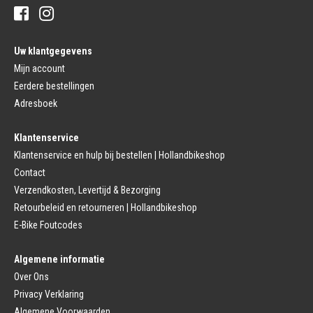
Banden
Fietsbellen
Buitenbanden
Pedalen
Fiets Binnenband
Pedalen
Velglint
Uw klantgegevens
Platform Pedalen
Fietsbanden Reparatie
Click Pedalen
Mijn account
Bagagedrager
Eerdere bestellingen
Remmen (Sport)
Jasbeschermers
Fiets remgreep
Bagagedrager
Adresboek
Remblokjes
Snelbinders
Fietsremmen
Klantenservice
Fietszadel
Remkabel
Fietszadel
Klantenservice en hulp bij bestellen | Hollandbikeshop
Remmen (Stads)
Zadelpen
Contact
Remhendel
Zadelpen Bevestiging
Remplaat
Zadeldekje
Verzendkosten, Levertijd & Bezorging
Remkabel
Retourbeleid en retourneren | Hollandbikeshop
Voorvork
Fietsverlichting
Voorvork Vast
E-Bike Foutcodes
Koplamp
Voorvork Verend
Achterlicht
Balhoofd
Fiets Verlichting Set
Algemene informatie
Spatborden
Dynamo
Over Ons
Spatbord
Merk Fietsonderdelen
Spatbordstang
Privacy Verklaring
Fietsonderdelen Stadsfiets
Fiets Spatbord Onderdelen
Algemene Voorwaarden