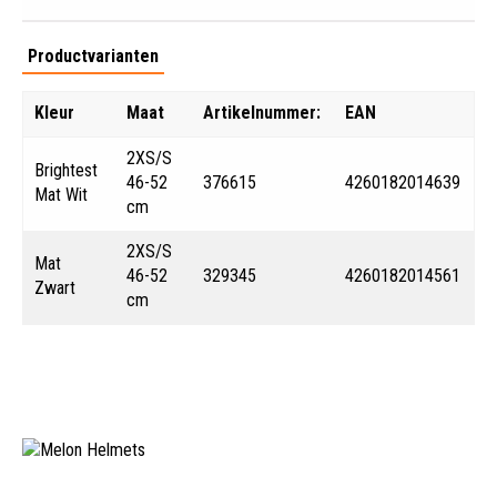
Productvarianten
Kleur
Maat
Artikelnummer:
EAN
2XS/S
Brightest
46-52
376615
4260182014639
Mat Wit
cm
2XS/S
Mat
46-52
329345
4260182014561
Zwart
cm