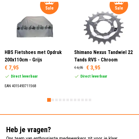
Sale
Sale
HBS Fietshoes met Opdruk
Shimano Nexus Tandwiel 22
200x110cm - Grijs
Tands RVS - Chroom
€ 7,95
€ 3,95
€ 6,95
Direct leverbaar
Direct leverbaar
EAN 4015493711568
Heb je vragen?
Ons team van enthousiaste medewerkers zit voor je klaar.