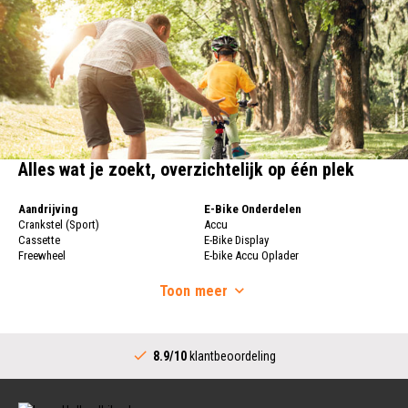
Alles wat je zoekt, overzichtelijk op één plek
Aandrijving
E-Bike Onderdelen
Crankstel (Sport)
Accu
Cassette
E-Bike Display
Freewheel
E-bike Accu Oplader
Fietsketting
Fietswielen
Derailleur
Toon
meer
Fietswielen
Versnellingshendel (Sport)
Velgen
Trapas Compleet
Fietsspaken
Aandrijving (Stads)
Achternaaf
8.9/10
klantbeoordeling
Crankstel (Stads)
Stuur
Versnellingshendel (Stads)
Stuurpen
Trapas (Stads)