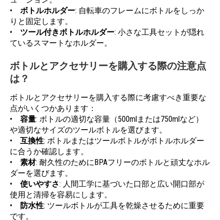
•
ボトルホルダー
: 自転車のフレームにボトルをしっか
りと固定します。
•
ツール付きボトルホルダー
: 小さな工具セットが隠れ
ているスマートなホルダー。
ボトルとアクセサリーを購入する際の注意点
は？
ボトルとアクセサリーを購入する際に考慮すべき重要な
点がいくつかあります：
•
容量
: ボトルの適切な容量（500mlまたは750mlなど）
や適切なサイズのツールボトルを選びます。
•
互換性
: ボトルまたはツールボトルがボトルホルダー
に合うか確認します。
•
素材
: 耐久性のためにBPAフリーのボトルと頑丈なホル
ダーを選びます。
•
使いやすさ
: 人間工学に基づいた口部と広い開口部が
使用と清掃を容易にします。
•
防水性
: ツールボトルが工具を乾燥させるために重要
です。