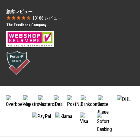
Campagnolo
SRAM
顧客レビュー
自転車 シート
バイク コンピューター
10186
レビュー
自転車 シート フロントマウント
バイク コンピューター 有線
The Feedback Company
自転車 シート リアマウント
バイク コンピューター 無線
自転車 シート ウィンドシールド
自転車 ナビゲーション
自転車 バスケット
栄養
自転車 バスケット
ウォーターボトル
自転車 クレート
ボトルホルダー
自転車 バスケット 犬用
スポーツ栄養食品
ロック
自転車 保護
フレーム ロック
バイク カバー
チェーン ロック
自転車 ケース
折り畳み式 ロック
自転車 フレーム 保護
U-ロック
アクセサリー
ケーブル ロック
サイクリング トレーナー
パニエ
自転車 ミラー
ダブル パニエ
携帯電話用 ホルダー 自転車
シングル パニエ
ハンド ウォーマー / ハンド マフ
サドル バッグ
子供用 バイクアクセサリー
ハンドルバー バッグ
安全フラッグ 子供用 自転車
カーバイクラック
トレーニング ホイール キッズ用 自