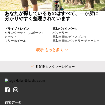
あなたが探しているものはすべて、一か所に
分かりやすく整理されています
ドライブトレイン
電動バイク パーツ
クランクセット（スポーツ）
バッテリー
カセット
電動自転車 ディスプレイ
フリーホイール
電動自転車 バッテリー チャージャ
自転車 チェーン
ー
ディレーラ
表示
もっと多く
自転車 ホイール
シフター（スポーツ）
自転車 ホイール
コンプリート ボトム ブラケット
リム
ドライブトレイン（シティ）
自転車 スポーク
8.9/10
カスタマーレビュー
クランクセット（シティ）
リア ハブ
シフター（シティ）
ハンドルバー
ボトム ブラケット（シティ）
ステム
内部ギアハブ用スプロケット
ハンドルバー
タイヤ
ハンドルバー グリップ
自転車 タイヤ
自転車 ベル
自転車 インナー チューブ
ペダル
リム テープ
顧客データ
ペダル
自転車 タイヤ リペア