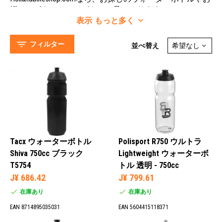
揃いのボトルケージがきっと見つかります！
表示
もっと多く
走行中は水分補給が大切です。Hollandbikeshop.comでは、
長時間のサイクリングに欠かせない各種サイズのウォー
1 リットル (18)
ターボトルや水分補給パックを提供しています。もちろ
フィルター
1.2 リットル (8)
並べ替え
ん、水分を十分に摂取すること以外に、適切な栄養補給
1.5 リットル (2)
や筋肉のケアなども重要であることを忘れてはなりませ
0.295 リットル (1)
ん。当ショップでは、まさにこの目的のために、各種ス
ポーツ栄養食品、スポーツドリンク、ボディケア製品を
取り揃えています。
Hollandbikeshop.comの広範で多様なウォータボトルレンジ
から、お好みのウォーターボトル、ボトルケージ、その
ベージュ (3)
他の製品をお選びいただけます。
ブルー (66)
Tacx ウォーターボトル
Polisport R750 ウルトラ
ブラウン (1)
Shiva 750cc ブラック
Lightweight ウォーターボ
クリーム (2)
T5754
トル 透明 - 750cc
J¥ 686.42
J¥ 799.61
在庫あり
在庫あり
EAN 8714895035031
EAN 5604415118371