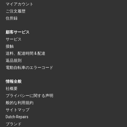
プラットホーム ペダル
マイアカウント
荷物 キャリア
クリップレスペダル
ご注文履歴
ドレス ガード
ブレーキ（スポーツ）
荷物 キャリア
住所録
自転車 ブレーキ レバー
キャリア ストラップ
ブレーキパッド
顧客サービス
自転車 サドル
自転車 ブレーキ
サドル
ブレーキ ケーブル
サービス
シートポスト
接触
ブレーキ（シティ）
シートポスト マウンティング
ブレーキ レバー
サドル カバー
送料、配達時間 & 配達
ブレーキ ユニット
返品規則
フォーク
ブレーキ ケーブル
固定フォーク
電動自転車のエラーコード
自転車 ライト
サスペンション フォーク
ヘッドライト
ヘッドセット
リア ライト
情報全般
フェンダー
自転車 ライト セット
社概要
泥除け
ダイナモ
泥除けステー
プライバシーに関する声明
ブランド自転車のパーツ
自転車 フェンダー パーツ
般的な利用規約
自転車 パーツ シティ バイク
チェーン ガード
自転車 パーツ ロード バイク
サイトマップ
クローズド チェーン ガード
自転車 パーツ MTB
Dutch-Repairs
チェーン ガード オープン
自転車 パーツ BMX
Gazelle 自転車 パーツ
ブランド