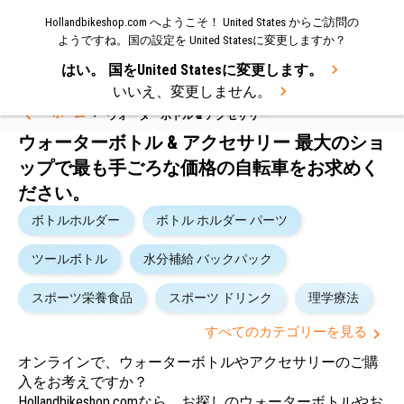
Hollandbikeshop.com へようこそ！ United States からご訪問の
メニュー
ようですね。国の設定を United Statesに変更しますか？
はい。 国をUnited Statesに変更します。
Select Language
▼
いいえ、変更しません。
ホーム
ウォーターボトル & アクセサリー
ウォーターボトル & アクセサリー 最大のショ
ップで最も手ごろな価格の自転車をお求めく
ださい。
ボトルホルダー
ボトル ホルダー パーツ
ツールボトル
水分補給 バックパック
Camelbak (201)
スポーツ栄養食品
スポーツ ドリンク
理学療法
Elite (97)
すべてのカテゴリーを見る
Zéfal (38)
オンラインで、ウォーターボトルやアクセサリーのご購
TACX (34)
入をお考えですか？
Hollandbikeshop.comなら、お探しのウォーターボトルやお